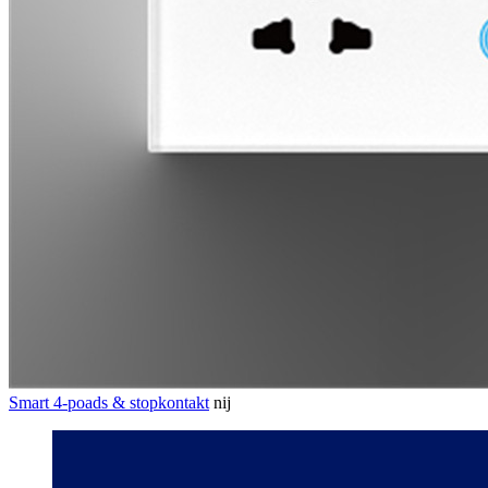
Smart 4-poads & stopkontakt
nij