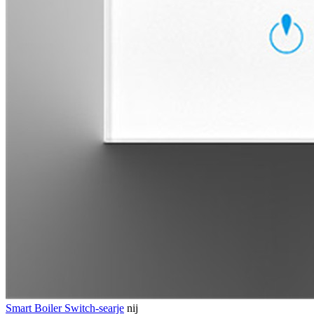
Smart Boiler Switch-searje
nij