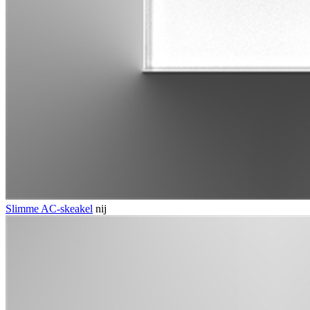
Slimme AC-skeakel
nij