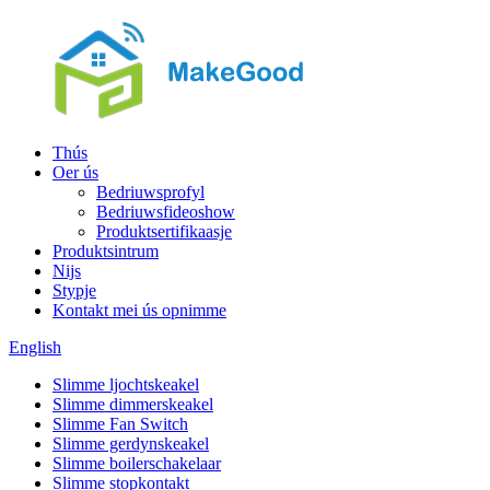
Thús
Oer ús
Bedriuwsprofyl
Bedriuwsfideoshow
Produktsertifikaasje
Produktsintrum
Nijs
Stypje
Kontakt mei ús opnimme
English
Slimme ljochtskeakel
Slimme dimmerskeakel
Slimme Fan Switch
Slimme gerdynskeakel
Slimme boilerschakelaar
Slimme stopkontakt