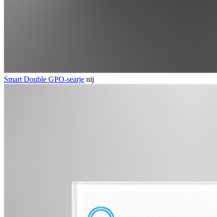
Smart Double GPO-searje
nij