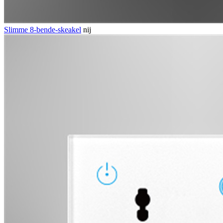
Slimme 8-bende-skeakel
nij