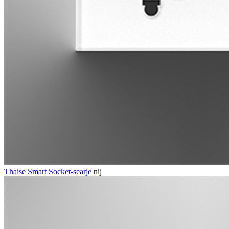
Thaise Smart Socket-searje
nij