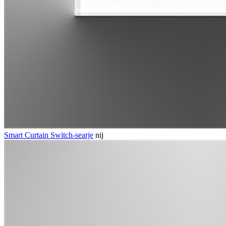
Smart Curtain Switch-searje
nij