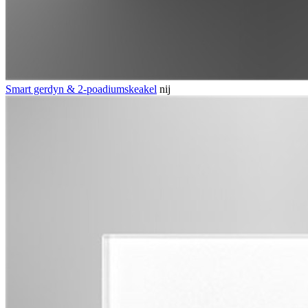
Smart gerdyn & 2-poadiumskeakel
nij