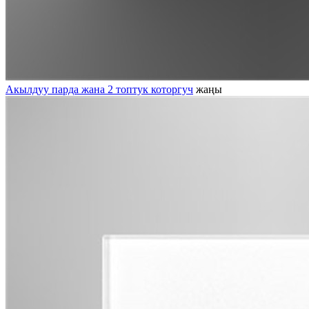
Акылдуу парда жана 2 топтук которгуч
жаңы