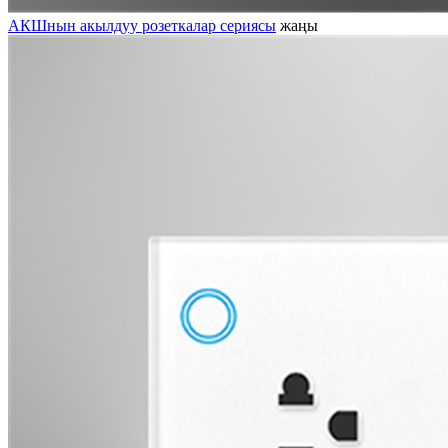
АКШнын акылдуу розеткалар сериясы
жаңы