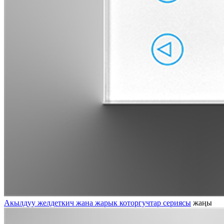
Акылдуу желдеткич жана жарык которгучтар сериясы
жаңы