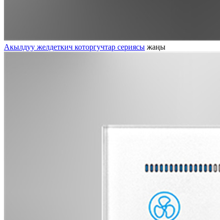
Акылдуу желдеткич которгучтар сериясы
жаңы