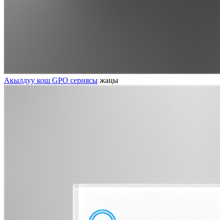
Акылдуу кош GPO сериясы
жаңы