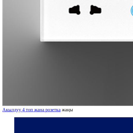
Акылдуу 4 топ жана розетка
жаңы