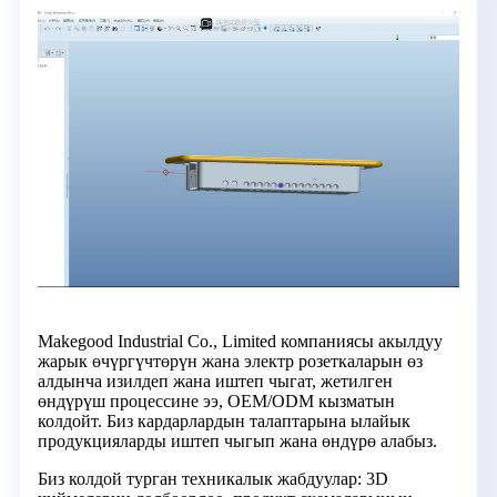
Makegood Industrial Co., Limited компаниясы акылдуу
жарык өчүргүчтөрүн жана электр розеткаларын өз
алдынча изилдеп жана иштеп чыгат, жетилген
өндүрүш процессине ээ, OEM/ODM кызматын
колдойт. Биз кардарлардын талаптарына ылайык
продукцияларды иштеп чыгып жана өндүрө алабыз.
Биз колдой турган техникалык жабдуулар: 3D