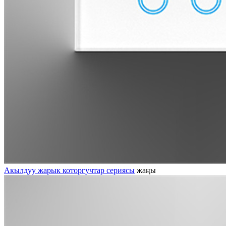
Акылдуу жарык которгучтар сериясы
жаңы