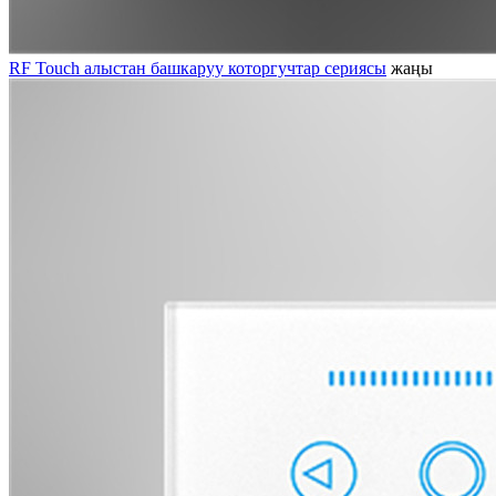
RF Touch алыстан башкаруу которгучтар сериясы
жаңы