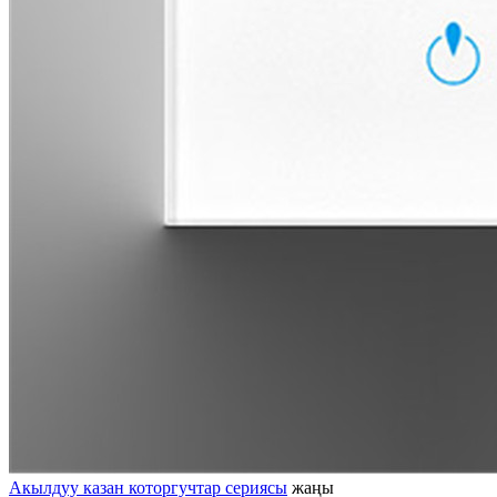
Акылдуу казан которгучтар сериясы
жаңы