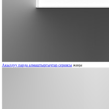
Акылдуу парда алмаштыргычтар сериясы
жаңы