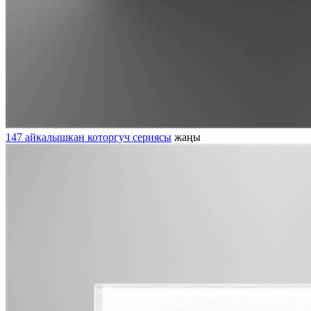
147 айкалышкан которгуч сериясы
жаңы