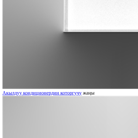
Акылдуу кондиционердин которгучу
жаңы