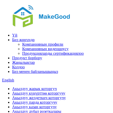
Үй
Биз жөнүндө
Компаниянын профили
Компаниянын видеошоусу
Продукцияларды сертификациялоо
Продукт борбору
Жаңылыктар
Колдоо
Биз менен байланышыңыз
English
Акылдуу жарык которгуч
Акылдуу күңүрттөө которгучу
Акылдуу желдеткич которгучу
Акылдуу парда которгучу
Акылдуу казан которгучу
Акылдуу дубал розеткалары