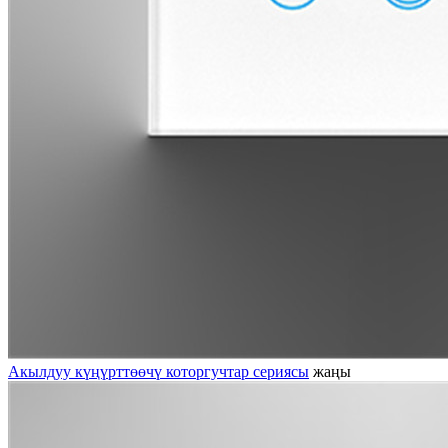
Акылдуу күңүрттөөчү которгучтар сериясы
жаңы