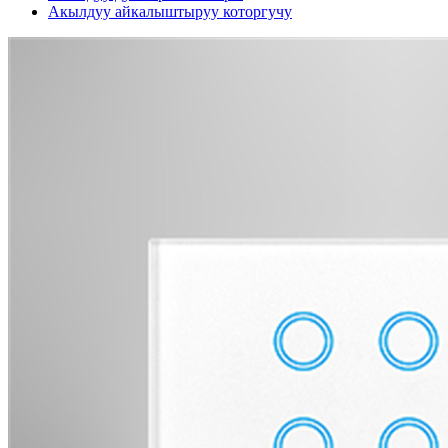
Акылдуу айкалыштыруу которгучу