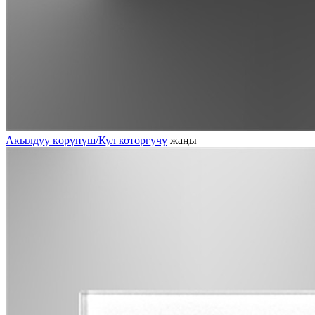
Акылдуу көрүнүш/Кул которгучу
жаңы