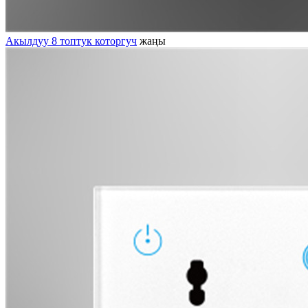
Акылдуу 8 топтук которгуч
жаңы