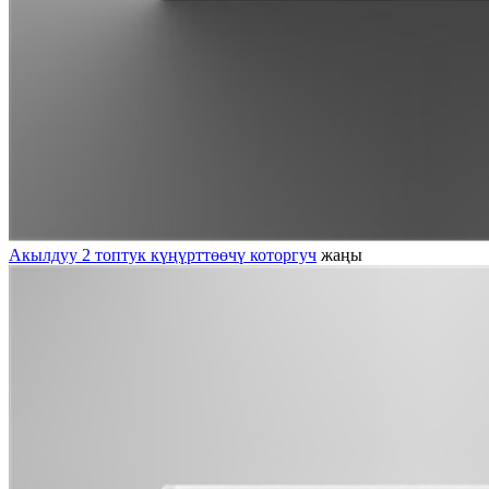
Акылдуу 2 топтук күңүрттөөчү которгуч
жаңы