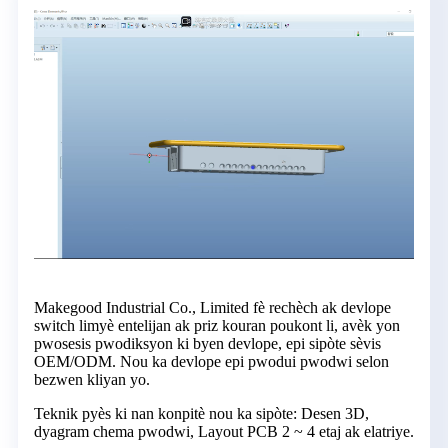
Makegood Industrial Co., Limited fè rechèch ak devlope
switch limyè entelijan ak priz kouran poukont li, avèk yon
pwosesis pwodiksyon ki byen devlope, epi sipòte sèvis
OEM/ODM. Nou ka devlope epi pwodui pwodwi selon
bezwen kliyan yo.
Teknik pyès ki nan konpitè nou ka sipòte: Desen 3D,
dyagram chema pwodwi, Layout PCB 2 ~ 4 etaj ak elatriye.