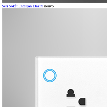
Seri Sokèt Entelijan Etazini
nouvo