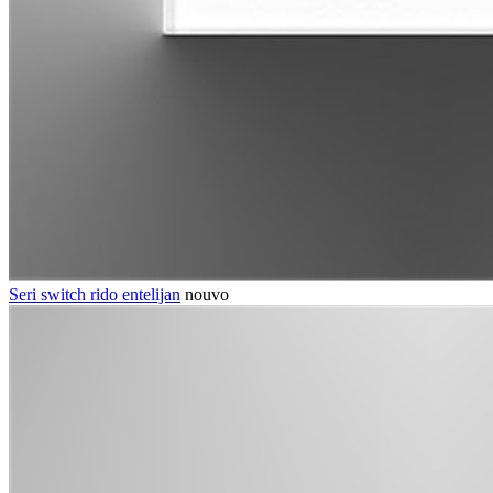
Seri switch rido entelijan
nouvo