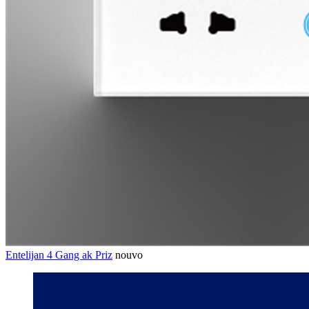
Entelijan 4 Gang ak Priz
nouvo