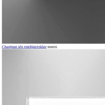
Chanjman sèn entelijan/esklav
nouvo