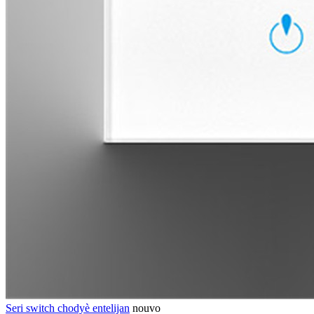
Seri switch chodyè entelijan
nouvo