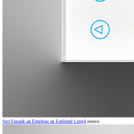
Seri Fanatik ak Entelijan ak Entèriptè Limyè
nouvo