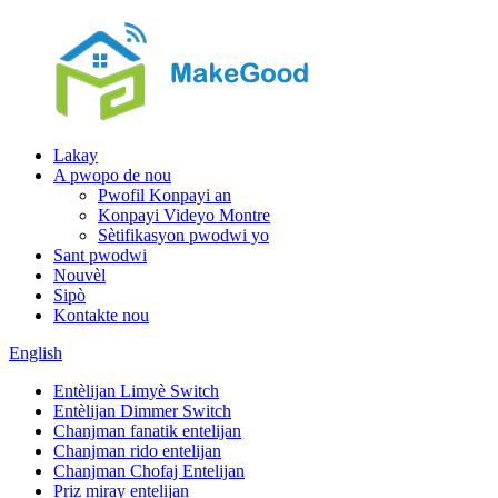
Lakay
A pwopo de nou
Pwofil Konpayi an
Konpayi Videyo Montre
Sètifikasyon pwodwi yo
Sant pwodwi
Nouvèl
Sipò
Kontakte nou
English
Entèlijan Limyè Switch
Entèlijan Dimmer Switch
Chanjman fanatik entelijan
Chanjman rido entelijan
Chanjman Chofaj Entelijan
Priz miray entelijan